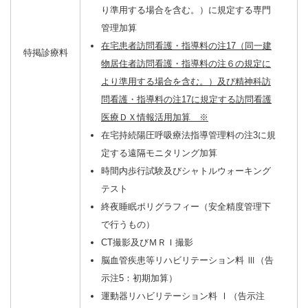
り準用する場合を含む。）に規定する専門
管理加算
在宅患者訪問看護・指導料の注17（同一建
特掲診療料
物居住者訪問看護・指導料の注６の規定に
より準用する場合を含む。）及び精神科訪
問看護・指導料の注17に規定する訪問看護
医療ＤＸ情報活用加算 ※
在宅持続陽圧呼吸療法指導管理料の注3に規
定する遠隔モニタリング加算
時間内歩行試験及びシャトルウォーキング
テスト
終夜睡眠ポリグラフィー（安全精度管理下
で行うもの）
CT撮影及びＭＲＩ撮影
脳血管疾患等リハビリテーション料 Ⅲ（告
示注5：初期加算）
運動器リハビリテーション料 Ⅰ（告示注