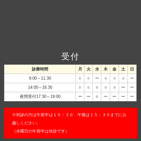
受付
診療時間
月
火
水
木
金
土
日
9:00～11:30
○
○
ー
○
○
○
ー
14:00～16:30
○
○
○
○
○
ー
ー
夜間受付17:30～19:00
ー
ー
○
ー
ー
ー
ー
※初診の方は午前中は１０：３０、午後は１５：３０までにお
越しください。
（水曜日の午前中は休診です）