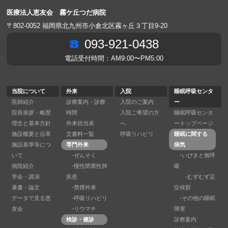
医療法人恵友会 霧ケ丘つだ病院
〒802-0052 福岡県北九州市小倉北区霧ヶ丘３丁目9-20
093-921-0438
電話受付時間：AM9:00〜PM5:00
当院について
外来
入院
睡眠呼吸センタ
医師紹介
診療案内・診療
入院のご案内
ー
院長挨拶・略歴
時間
入院ご希望の方
睡眠呼吸センタ
理念と基本方針
外来担当表
へ
ートップページ
施設概要と沿革
文書料一覧
呼吸リハビリ
睡眠に関する
施設基準等につ
専門外来
病気
いて
-ぜんそく
-いびきと無呼
病院紹介
-慢性閉塞性肺
吸
学会・講演
疾患
-むずむず足
著書・論文
-禁煙外来
症候群
データで見る恵
-呼吸リハビリ
-その他の睡眠
友会
-リウマチ
障害
検診・健診
診察案内