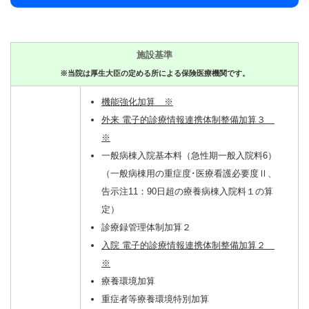
施設基準
※当院は厚生大臣の定める所による保険医療機関です。
機能強化加算 ※
外来 電子的診療情報連携体制整備加算３
※
一般病棟入院基本料（急性期一般入院料6）
（一般病棟用の重症度･医療看護必要度Ⅱ、
告示注11：90日超の療養病棟入院料１の算
定）
診療録管理体制加算２
入院 電子的診療情報連携体制整備加算２
※
療養環境加算
重症者等療養環境特別加算