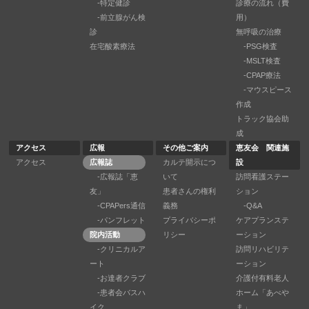
-特定健診
診療の流れ（費
-前立腺がん検
用）
診
無呼吸の治療
在宅酸素療法
-PSG検査
-MSLT検査
-CPAP療法
-マウスピース
作成
トラック協会助
成
アクセス
広報
その他ご案内
恵友会 関連施
アクセス
広報誌
カルテ開示につ
設
-広報誌「恵
いて
訪問看護ステー
友」
患者さんの権利
ション
-CPAPers通信
義務
-Q&A
-パンフレット
プライバシーポ
ケアプランステ
院内活動
リシー
ーション
-クリニカルア
訪問リハビリテ
ート
ーション
-お達者クラブ
介護付有料老人
-患者会バスハ
ホーム「あべや
イク
ま」