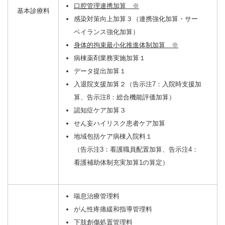
口腔管理連携加算 ※
基本診療料
感染対策向上加算３（連携強化加算・サー
ベイランス強化加算）
身体的拘束最小化推進体制加算 ※
病棟薬剤業務実施加算１
データ提出加算１
入退院支援加算２（告示注7：入院時支援加
算、告示注8：総合機能評価加算）
認知症ケア加算３
せん妄ハイリスク患者ケア加算
地域包括ケア病棟入院料１
（告示注3：看護職員配置加算、告示注4：
看護補助体制充実加算1の算定）
喘息治療管理料
がん性疼痛緩和指導管理料
下肢創傷処置管理料