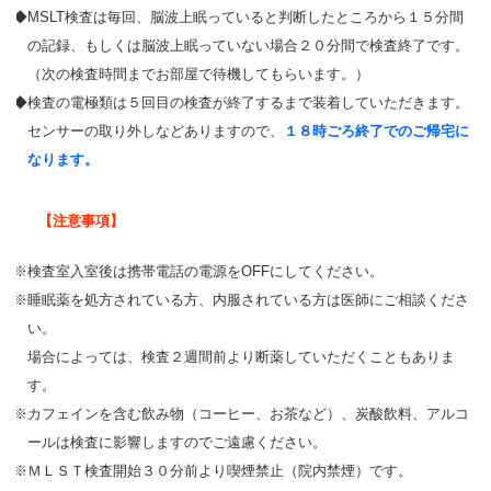
MSLT検査は毎回、脳波上眠っていると判断したところから１５分間
の記録、もしくは脳波上眠っていない場合２０分間で検査終了です。
（次の検査時間までお部屋で待機してもらいます。）
検査の電極類は５回目の検査が終了するまで装着していただきます。
センサーの取り外しなどありますので、
１８時ごろ終了でのご帰宅に
なります。
【注意事項】
検査室入室後は携帯電話の電源をOFFにしてください。
睡眠薬を処方されている方、内服されている方は医師にご相談くださ
い。
場合によっては、検査２週間前より断薬していただくこともありま
す。
カフェインを含む飲み物（コーヒー、お茶など）、炭酸飲料、アルコ
ールは検査に影響しますのでご遠慮ください。
ＭＬＳＴ検査開始３０分前より喫煙禁止（院内禁煙）です。