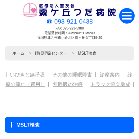
093-921-0438
FAX:093-921-5988
電話受付時間：AM9:00〜PM5:00
福岡県北九州市小倉北区霧ヶ丘３丁目9-20
ホーム
睡眠呼吸センター
MSLT検査
いびきと無呼吸
その他の睡眠障害
診察案内
診
療の流れ（費用）
無呼吸の治療
トラック協会助成
MSLT検査