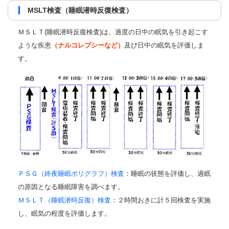
MSLT検査（睡眠潜時反復検査）
ＭＳＬＴ(睡眠潜時反復検査)は、過度の日中の眠気を引き起こす
ような疾患
（ナルコレプシーなど）
及び日中の眠気を評価しま
す。
ＰＳＧ（終夜睡眠ポリグラフ）検査
：睡眠の状態を評価し、過眠
の原因となる睡眠障害を調べます。
ＭＳＬＴ（睡眠潜時反復）検査
：２時間おきに計５回検査を実施
し、眠気の程度を評価します。