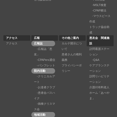
-MSLT検査
-CPAP療法
-マウスピース
作成
トラック協会助
成
アクセス
広報
その他ご案内
恵友会 関連施
アクセス
広報誌
カルテ開示につ
設
-広報誌「恵
いて
訪問看護ステー
友」
患者さんの権利
ション
-CPAPers通信
義務
-Q&A
-パンフレット
プライバシーポ
ケアプランステ
院内活動
リシー
ーション
-クリニカルア
訪問リハビリテ
ート
ーション
-お達者クラブ
介護付有料老人
-患者会バスハ
ホーム「あべや
イク
ま」
-病棟クリスマ
ス会
地域活動