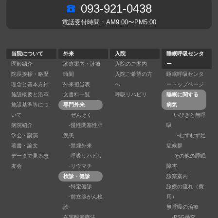
093-921-0438
電話受付時間：AM9:00〜PM5:00
当院について
外来
入院
睡眠呼吸センタ
医師紹介
診療案内・診療
入院のご案内
ー
院長挨拶・略歴
時間
入院ご希望の方
睡眠呼吸センタ
理念と基本方針
外来担当表
へ
ートップページ
施設概要と沿革
文書料一覧
呼吸リハビリ
睡眠に関する
施設基準等につ
専門外来
病気
いて
-ぜんそく
-いびきと無呼
病院紹介
-慢性閉塞性肺
吸
学会・講演
疾患
-むずむず足
著書・論文
-禁煙外来
症候群
データで見る恵
-呼吸リハビリ
-その他の睡眠
友会
-リウマチ
障害
検診・健診
診察案内
-特定健診
診療の流れ（費
-前立腺がん検
用）
診
無呼吸の治療
在宅酸素療法
-PSG検査