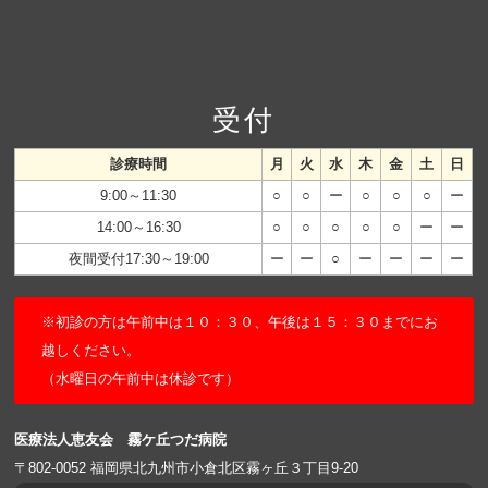
受付
診療時間
月
火
水
木
金
土
日
9:00～11:30
○
○
ー
○
○
○
ー
14:00～16:30
○
○
○
○
○
ー
ー
夜間受付17:30～19:00
ー
ー
○
ー
ー
ー
ー
※初診の方は午前中は１０：３０、午後は１５：３０までにお
越しください。
（水曜日の午前中は休診です）
医療法人恵友会 霧ケ丘つだ病院
〒802-0052 福岡県北九州市小倉北区霧ヶ丘３丁目9-20